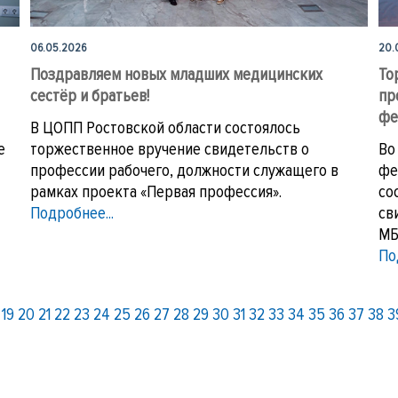
06.05.2026
20.
Поздравляем новых младших медицинских
То
сестёр и братьев!
пр
фе
В ЦОПП Ростовской области состоялось
е
торжественное вручение свидетельств о
Во
профессии рабочего, должности служащего в
фе
рамках проекта «Первая профессия».
со
Подробнее...
св
МБ
По
19
20
21
22
23
24
25
26
27
28
29
30
31
32
33
34
35
36
37
38
3