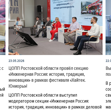
23.05.2026
22.
 с
ЦОПП Ростовской области провёл секцию
Вы
«Инженерная Россия: история, традиция,
по
инновации» в рамках фестиваля «Хайтек.
В 
Юниоры»!
ный
со
ей
ЦОПП Ростовской области выступил
св
модератором секции «Инженерная Россия:
эл
история, традиция, инновации» в рамках деловой
ма