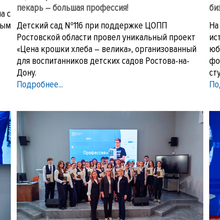
пекарь – большая профессия!
би
а с
ным
Детский сад №116 при поддержке ЦОПП
На
Ростовской области провел уникальный проект
ис
«Цена крошки хлеба – велика», организованный
юб
для воспитанников детских садов Ростова-на-
фо
Дону.
ст
Подробнее...
По