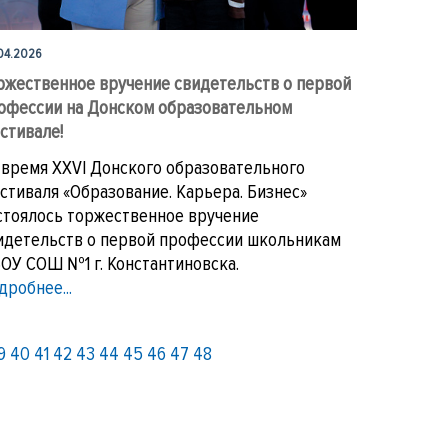
04.2026
ржественное вручение свидетельств о первой
офессии на Донском образовательном
стивале!
 время XXVI Донского образовательного
стиваля «Образование. Карьера. Бизнес»
стоялось торжественное вручение
идетельств о первой профессии школьникам
ОУ СОШ №1 г. Константиновска.
дробнее...
9
40
41
42
43
44
45
46
47
48