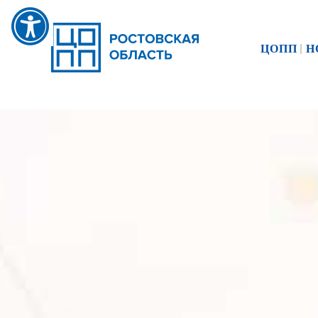
ЦОПП
Н