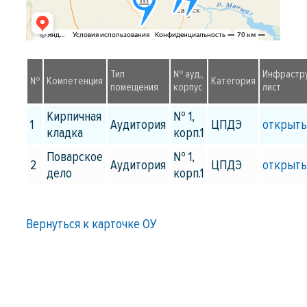
Тип
№ ауд.,
Инфрастр
№
Компетенция
Категория
помещения
корпус
лист
Кирпичная
№ 1,
1
Аудитория
ЦПДЭ
открыт
кладка
корп.1
Поварское
№ 1,
2
Аудитория
ЦПДЭ
открыт
дело
корп.1
Вернуться к карточке ОУ