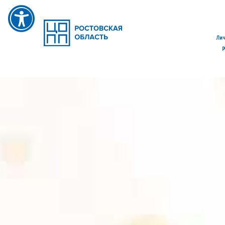
Лич
р