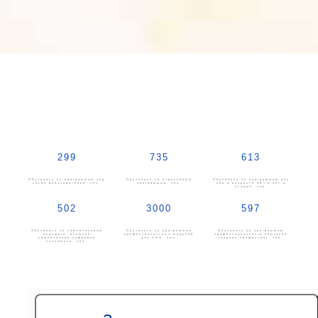
299
735
613
Обучились по программам под
Обучились по отраслевым
Обучились по программам для
заказ работодателей, чел.
программам, чел.
лиц в возрасте 50-ти лет и
старше, чел.
502
3000
597
Обучились по компетенциям
Обучились по программам
Обучились по программам
будущего, включая
профессиональных модулей
профессионального обучения
компетенции цифровой
для СПО, чел.
(первая профессия), чел.
экономики, чел.