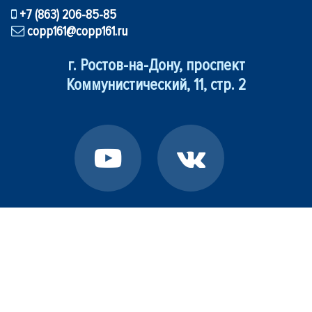
+7 (863) 206-85-85
copp161@copp161.ru
г. Ростов-на-Дону, проспект
Коммунистический, 11, стр. 2
©
Центр опережающей профессиональной подготовки
Ростовской области
— структурное подразделение
Государственного бюджетного профессионального
образовательного учреждения Ростовской области
«Ростовский-